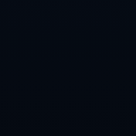
029-7043715
邮箱:
admin@hdydq.cn
订阅我们的新闻
订阅