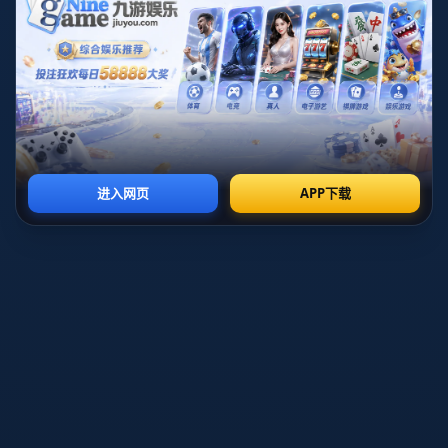
高志丹作为体育主管部门负责人,在全球文明对话场景中出
现,标志着中国体育工作已不再局限于金牌与成绩,而是主动
融入国家整体外交与文明叙事。所谓文明自信,一方面体现
为对自身体育发展道路的自信,另一方面则体现在愿意通过
体育向世界分享治理经验与文化价值。
近些年来,中国体育从“举国体制”向“全民健康”“体育产业”多
轨并行演进,在竞技体育、群众体育和体育产业之间寻找动
态平衡。这种“综合型体育发展模式”,恰好与全球文明对话中
的“多元共存、相互成就”理念相呼应。在会见国际体育界代
表时,高志丹不仅可以介绍中国如何通过体教融合培养青少
年,如何通过体育助力乡村振兴,也能展示中国在大型赛事可
持续办赛、绿色办赛方面的经验。
例如,北京冬奥会之后,许多雪场和场馆通过改造,转化为全季
节、多功能的公共体育空间,面向普通市民和青少年开放。
这种“赛后利用”模式,体现了中国在体育设施建设上强调公共