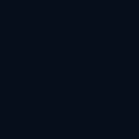
需求表单
提交
搜索