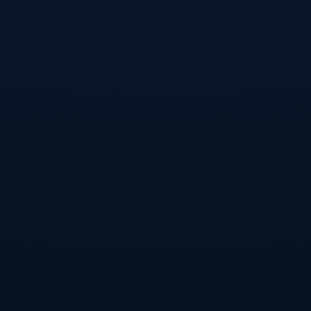
与信任的基础,孩子们在球场上的默契配合、赛后的真诚握
手,都在悄然削弱刻板印象,增强彼此对对方社会与文化的好
感度。
另一个典型例子是冰雪项目合作。随着“带动三亿人参与冰
雪运动”目标的推进,中国与北欧、北美多国体育组织开展了
广泛合作,包括冰雪项目教练培养、滑雪场安全标准制定、
冰雪产业投资与运营经验分享等。在这些合作中,中国学习
冰雪运动强国的成熟经验,同时也在场馆建设、智能设备、
数字运营方面提供自己的解决方案。这种跨地区的专业合
作,本身就是全球文明对话的一个缩影,体现的是“优势互补、
协作共赢”的理念。
在会见国际体育界代表的讨论中,类似案例会被自然提及,既
增强谈话的现实感,也为后续机制化合作提供支撑。借助这
些生动实例,文明对话不再停留在抽象口号,而是落实为一次
次训练营、一项项合作协定、一次次运动员互访,具有了清
晰的路径与实施载体。
体育外交与人文交流的叠加效应