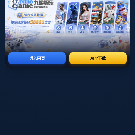
值上都有显著提升，吸引了像梅西、伊布拉希莫维奇这样的
顶级球星。罗伊斯选择夏洛特FC，很可能是看中了球队的
发展潜力以及美职联提供的
全新舞台
。
此外，罗伊斯在多特蒙德效力多年，长期承受着高强度的比
赛压力。美职联相对宽松的赛程和生活环境，或许能让他在
职业生涯末期找到更好的平衡，同时继续为球迷奉献精彩的
表现。他的到来，也将为夏洛特FC带来更多的
商业价值
，
包括球衣销量和门票收入的提升。
案例分析：梅西效应能否再现
说到美职联的球星效应，不得不提到梅西加盟迈阿密国际的
成功案例。自从梅西加入以来，迈阿密国际的关注度直线飙
升，联赛的全球曝光率也达到了新高度。罗伊斯虽然与梅西
的地位有所不同，但作为德国足球的代表人物之一，他的加
盟同样可能引发类似效应。尤其是对于夏洛特FC这样的新
兴球队来说，罗伊斯的到来将是一个
品牌升级
的绝佳机会。
与此同时，罗伊斯的技术特点非常适合美职联的比赛风格。
他擅长在中场组织进攻，拥有出色的视野和传球能力，这将
为夏洛特FC的战术体系带来
质的飞跃
。如果转会成真，球