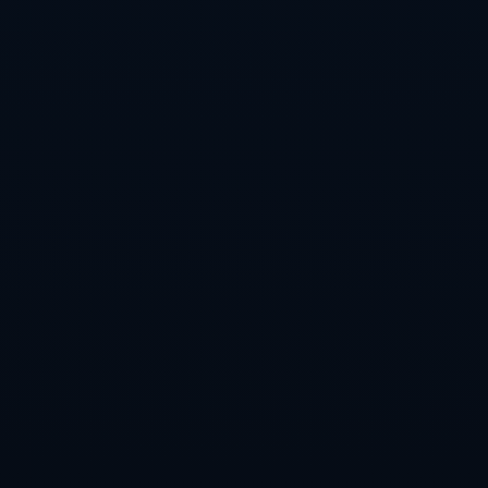
2024欧洲杯淘汰赛开启时间：16强对决赛程一览
2026-08-07
2026
六台记者：安帅希望皇马次回合比赛掌控球权
2026-08-07
2026
C罗荣膺欧洲杯射手王与助攻王，谁是历史助攻之
最？
2026-08-07
2026
36岁归化球员洛国富告别绿茵场，国足生涯5战1球
2026-08-07
2026