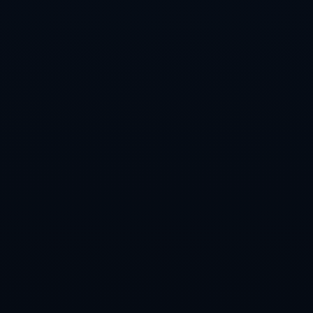
联系我们
029-7043715
邮箱:
admin@hdydq.cn
订阅我们的新闻