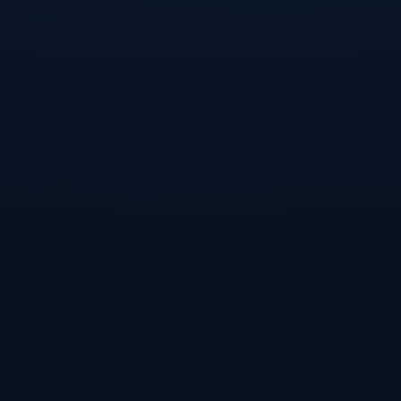
与此同时，美职联的其他球队也将因此感受到更大的竞争压
力。罗伊斯的加盟可能会促使更多俱乐部加快引援步伐，从
而推动整个联赛的水平提升。这对于美职联的长远发展来
说，绝对是一个积极信号。
分享: