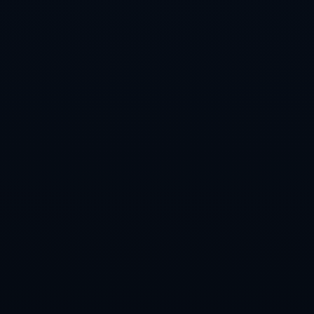
029-7043715
邮箱:
admin@hdydq.cn
订阅我们的新闻
订阅