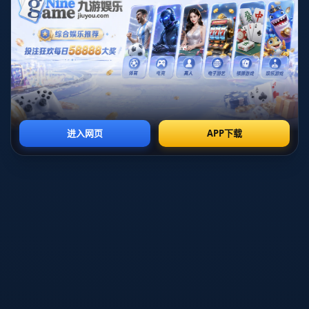
这场失利让巴黎错失了队史首座欧冠冠军，但不可否认的
是，
2020年的欧冠决赛
是巴黎圣日耳曼迄今为止在该赛事
中的最好成绩。姆巴佩作为球队的核心，虽然未能捧杯，但
他的表现依然得到了广泛认可。
那一年，他不仅展现了个人
能力，更在团队中扮演了重要的领导角色。
姆巴佩的影响力：巴黎未来的
希望
作为巴黎圣日耳曼的当家球星，姆巴佩在2020年欧冠的表
现无疑奠定了他在队中的核心地位。
他的速度、技术和比赛
阅读能力
让他成为球队进攻端不可或缺的一环。尽管决赛失
利，但这次经历也让姆巴佩和巴黎全队积累了宝贵的经验。
许多专家认为，如果巴黎能够在未来继续保持这样的竞争
力，姆巴佩很可能会带领球队再次冲击欧冠冠军。
值得一提的是，姆巴佩在2020年欧冠赛场上的表现也吸引
了全世界球迷的目光。他的数据亮眼，不仅有进球和助攻，
还多次制造威胁。这样的表现让人不禁期待，他在未来是否
能帮助巴黎实现欧冠梦想。