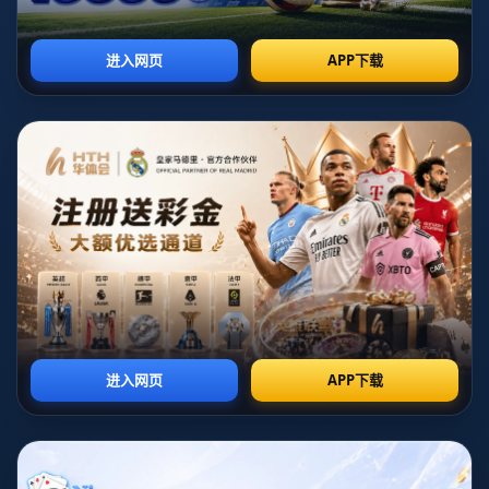
2020年，巴黎圣日耳曼在欧冠赛场上展现出了前所未有的
统治力。在姆巴佩、内马尔和迪马利亚等球星的带领下，球
队一路过关斩将，接连淘汰了多特蒙德、亚特兰大和莱比锡
红牛，成功闯入决赛。这不仅是巴黎队史首次杀入欧冠决
赛，也让球迷对这座奖杯充满了期待。尤其是姆巴佩，作为
球队的进攻核心，他的速度和突破能力让对手防不胜防，堪
称巴黎在欧冠赛场上的“关键先生”。
在半决赛对阵莱比锡的比赛中，姆巴佩的表现尤为抢眼。他
不仅参与了多次进攻，还展现了出色的团队配合能力，帮助
球队以3-0大胜对手。这场比赛让人们看到了巴黎的整体实
力，也让姆巴佩的名字再次成为热议焦点。
决赛对阵拜仁：遗憾的失利
然而，2020年欧冠决赛的结果却让巴黎球迷心碎。在里斯
本的决赛中，巴黎圣日耳曼对阵强大的拜仁慕尼黑。尽管巴
黎在比赛中创造了不少机会，但最终以0-1惜败，
拜仁凭借
科曼的进球
锁定了胜局。这场比赛中，姆巴佩虽然拼尽全
力，却未能将机会转化为进球，赛后他也坦言对结果感到失
望，但同时表示这是一次宝贵的经历。