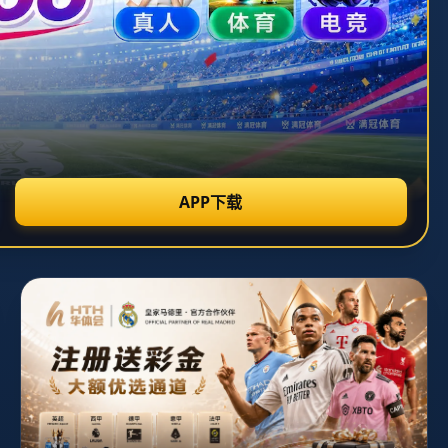
6 广东102-69轻取合肥
杰与球队体系的一次双重升级
舞台上时，人们往往会下意识地把它归类为“强队正常发挥的结果”。但在这场
肥 更值得被反复回看和讨论的 并不是冰冷的分差本身 而是隐藏在比分之后的比
畅的整体面貌 以及在其中扮演关键角色的那个身影 徐杰。
面数据 攻防两端表现游刃有余 他不仅是记分牌上的主角 更像是串联广东队进攻
好的精密仪器 那么徐杰就是那个在核心位置保持转速稳定的齿轮 他让球队
热身意义更大”的俱乐部杯比赛 下成了一堂标准的战术执行课。
得分爆发 但真正让这组数据具备含金量的 并不只是数字本身 而是他完成这些数
为理性 效率感极强 他在挡拆后的急停中投 稳定外线三分 以及反击中的快