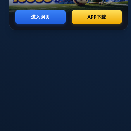
推进 都显得节奏感十足 更难能可贵的是 他在掌控
舒服的出手空间。
他的6次助攻看起来并不夸张 但背后是广东队整
数据 而是让对手防守体系被不断撕扯。面对合肥
“拿捏全场”的后卫 季前杯性质的比赛才没有沦为
广东队的102分 体现的是体系成熟度
广东队能够在CBA俱乐部杯中轻取合肥 不只是球
两端保持着高频率的跑动 无论是转换进攻 侧翼空切
的团队体系 尤其是在轮转阵容上 杜锋式篮球的影
从场面来看 合肥遭遇的问题并不在于态度不积极
侧翼立刻会暴露空档 被广东队外线投手抓住机会 
新拉到自己熟悉的轨道上。这样的画面反复出现 
徐杰的角色变化 从“能打”到“要扛”
如果把广东队近几年的阵容变迁作为背景来看 这场“
“灵巧小后卫” 到逐渐成长为可以在关键场次稳定
“被安排角色”到“必须承担责任”。