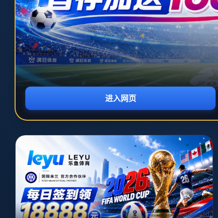
2026-02-25T06:30:28+08:00
2026
CBA俱乐部杯：徐杰23+2+
CBA俱乐部杯焦点战 广东大胜合肥的背后 是徐
当一场分差高达33分的比赛出现在季前杯这样的
CBA俱乐部杯对决中 广东队以102比69轻取合
气质——一种体系成熟 球员状态在线 新老衔接顺
在这场比赛中 徐杰砍下23分 2篮板 6助攻的全
奏的“发动机”。如果说这个夜晚的广东队是运转良
第一节开始便牢牢掌控主动权 把这场原本被视作“
从数据看比赛 不止是23分这么简单
很多球迷看到“23+2+6”时 可能会先想到的是
方式。在这场对阵合肥的比赛中 徐杰的出手选择极