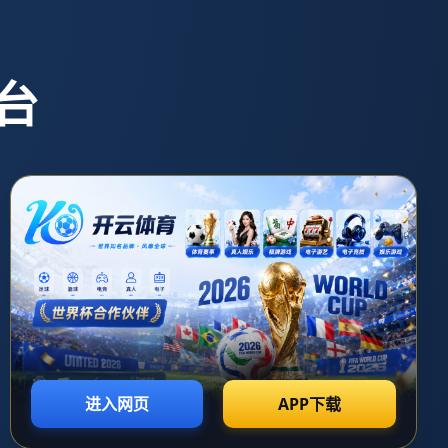
立即咨询
势
团队介绍
问题答疑
新闻咨询
联系我们