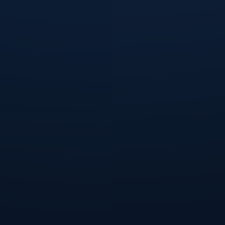
乐部杯磨合阵容的前提下 徐杰显然被赋予了更多主导球权的任务 他既要带动
压迫感 同时还要在防守中对位对方后场的主要持球点 在攻 守 创造机会 三
他提出的更高要求——不是单点“发挥好不好” 而是全场“影响力够不够”。
” 而是在近年来不断通过季后赛 地方赛和各类杯赛的累积中逐渐沉淀的结果
年轻有活力的轮换球员” 而更像是一位可以在战术板上被写进核心方案的后场枢
发现一个有趣的规律——每一代都有自己的鲜明标签 比如偏重突破的攻击型
的外线火力点。而徐杰的特点 在某种意义上更接近“综合型” 他既具备突破撕
防中做出合理分配。
 但在节奏控制和心理稳定性上往往会出现波动 比如领先时过于兴奋 导致失
术。相比之下 在这场广东对合肥的CBA俱乐部杯比赛中 徐杰表现出的 是一
他依旧按战术打球 继续通过合理分球和执行战术来维持团队状态 而不是急于
交到他手中的根本原因 也是未来球队在后卫位置上完成新老更替的关键支点
定可靠的本土后卫 核心价值远比简单的“单场高分”更重要。