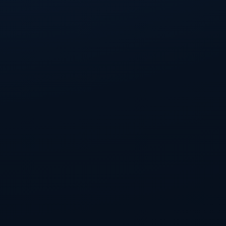
阵
畅
突
成
整
要
这
得