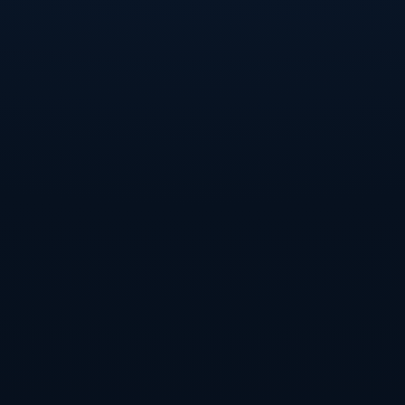
广东102分相比 差距仍然明显 在CBA俱乐部杯这种偏向检验储备力量和磨合
进攻端也曾尝试通过高位挡拆和外线投射来盘活局面 但无论是战术执行的流
自如。
策上 当面对广东的高位压迫和协防轮转时 合肥后场多次出现犹豫——是坚决
 很多回合都显得略微迟疑 而在高对抗节奏下 这些细小的迟疑往往会被放大 
部杯轻取合肥 一方面确实源于阵容实力雄厚 但另一方面 更深层次的差距在于
强度对抗中保持清晰决策时 面对压力时自然更从容 而这也是合肥接下来需
含金量不如季后赛甚至常规赛 但对于广东这样始终以冠军为目标的球队来说 
这场102比69的胜利 更像是一份关于“新赛季方向”的预告——年轻球员获
换球员如徐杰 则通过这样的舞台展现出更高一级的掌控力。