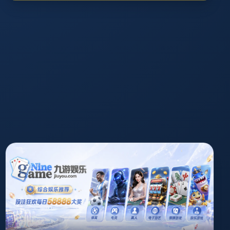
搜索
栏目导航
赛
关于我们
服务优势
节
团队介绍
从
问题答疑
新闻资讯
联系我们
据的
速