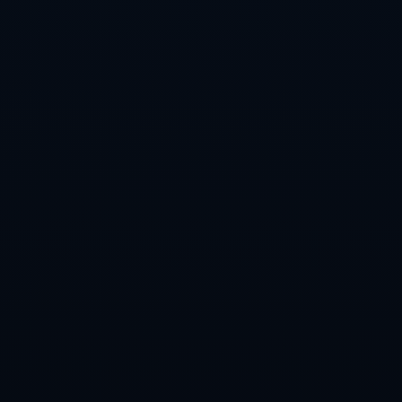
订阅我们的新闻
订阅