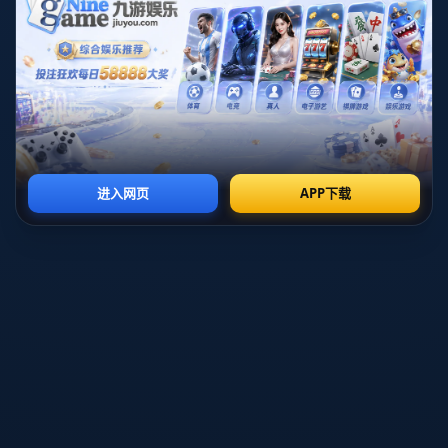
以最近的案例来看，拜仁慕尼黑在失去拉姆和阿隆索等老将
后，也曾经历过一段阵痛期。年轻球员虽然潜力无限，但在
关键比赛中往往缺乏稳定性。多特蒙德是否会重蹈覆辙，值
得关注。
尤其是面对欧冠赛场
，胡梅尔斯的经验本可以为球
队提供更多保障，如今他的离队或许会让多特在与顶级豪门
的较量中显得捉襟见肘。
球迷的遗憾与期待
对于多特蒙德的忠实球迷来说，胡梅尔斯的离开就像是告别
了一段青春。
这位德国国脚
曾随队赢得过德甲冠军和德国杯
冠军，更在2013年帮助球队杀入欧冠决赛。他与多特蒙德
的故事早已成为球迷心中的经典篇章。如今，
离别的消息传
来
，不少球迷在社交媒体上表达了不舍之情，有人甚至直
言：“这都不续约，明年更没指望了！”
尽管如此，球迷们也对未来抱有一丝期待。多特蒙德近年来
在青训和引援方面颇有建树，像贝林厄姆、桑乔这样的年轻
才俊都曾在这里崭露头角。或许胡梅尔斯的离开，会为新一
代球员提供更多的上场机会，加速他们的成长。