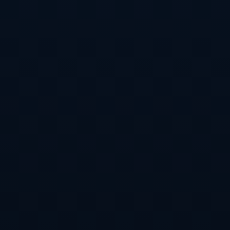
提交
搜索
栏目导航
关于我们
服务优势