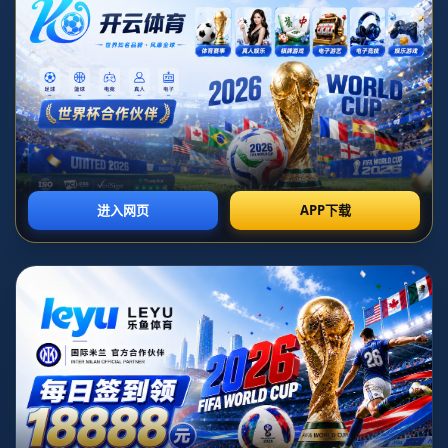
2025-12-13T01:30:07+08:00
2026
欧洲杯C组激战：西班牙1：0力
克意大利，两场比赛均战成1：1
欧洲杯战报：C组两场平局与西班牙小胜意大利的焦点之战