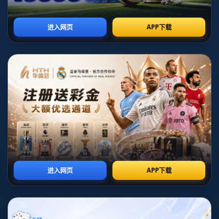
在足球的世界里，每一场比赛都充满了激情与悬念，而本届
欧洲杯C组的最新战况更是让人目不转睛。C组的两场比赛
以1:1的比分收场，而备受瞩目的焦点战中，西班牙以1:0小
胜意大利，成功占据了小组出线的有利位置。这篇文章将带
你深入解析这场关键对决的精彩瞬间，以及C组的整体形
势。
C组平局频现：竞争激烈局势
不明
在C组的另外两场比赛中，双方球队都以1:1握手言和，展现
了小组赛阶段的激烈竞争。这样的结果让积分榜的排名变得
更加扑朔迷离，每支队伍都在为出线名额拼尽全力。平局虽
然没有决出胜负，但也为接下来的比赛埋下了更多悬念。尤
其是两场比赛中，球员们在场上的拼搏精神和战术对抗，充
分体现了欧洲杯高水平的竞技状态。
焦点之战：西班牙1:0力克意
大利