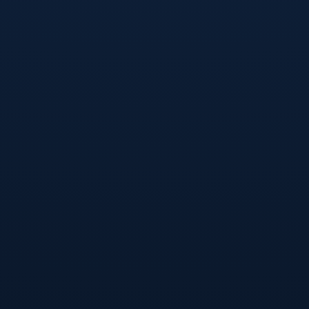
过中场控制来压制西班牙的进攻节奏，而西班牙则依靠快速
反击寻找机会。直到下半场第55分钟，西班牙队通过一次
精妙的团队配合，由前锋在禁区内完成致命一击，打破僵
局。
这一进球不仅是技术与默契的体现，也充分展现了西班
牙队在关键时刻的冷静与果断。
意大利队虽然在随后的比
赛中多次发起反击，但始终未能攻破西班牙的严密防线，最
终遗憾落败。
西班牙胜在哪里：战术与细节
的较量
从比赛的整体表现来看，西班牙队的胜利并非偶然。
他们的
中场组织能力和快速转换进攻的战术
是取胜的关键所在。相
比之下，意大利队在进攻端的效率稍显不足，尤其是在面对
西班牙的高压逼抢时，多次出现失误。
值得一提的是，西班
牙门将在比赛尾声阶段的几次关键扑救，为球队守住了胜
果，成为比赛的另一大亮点。
以数据为例，西班牙队在本场比赛中的控球率达到了58%，
而射门次数也以12:7领先意大利。这些数字背后，反映的是
西班牙队在场上的主动性和对比赛节奏的掌控能力。而意大