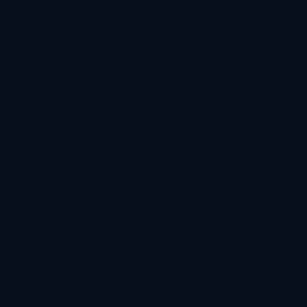
分享:
需求表单