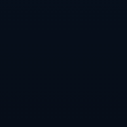
提交
搜索
栏目导航
关于我们
服务优势
团队介绍
问题答疑
新闻资讯
联系我们