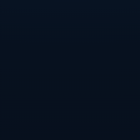
值得关注的是，西班牙队在接下来的比赛中是否能延续这种
良好的状态，而意大利队又将如何调整战术来挽回局面。C
组的每一场比赛都充满了不确定性，也正是这种悬念让球迷
们对欧洲杯的热情持续高涨。