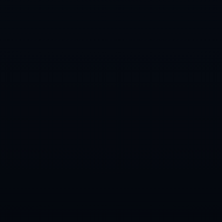
友情链接
栏目导航
友情链接
关于我们
服务优势
团队介绍
问题答疑
新闻资讯
联系我们
联系我们
A:
广西壮族自治区河池市南丹县里湖瑶族乡
T:
029-7043715
E:
admin@hdydq.cn
F:
18674457350
W:
450376228