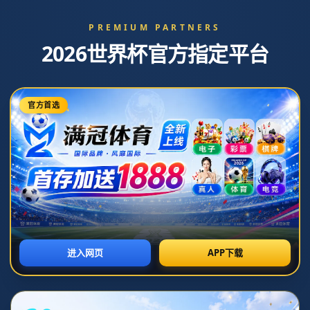
admin@hdydq.cn
029-7043715
立即咨询
新闻资讯
网站首页
新闻资讯