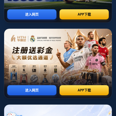
根据最新的数据统计，武磊以其在上海海港的出色表现和国
家队的稳定输出，稳坐身价榜首。他的身价不仅源于他在场
上的进球能力，更得益于他在国际赛场积累的知名度。
武磊
的职业生涯中，特别是在西班牙人效力的经历，让他成为中
国足球的标杆人物。
紧随其后的是韦世豪，这位年轻球员以其突破能力和关键时
刻的表现赢得了认可。
韦世豪
在广州队的发挥有目共睹，他
的速度和盘带技术常常让对手防线吃尽苦头。而他的身价飙
升，也与他在国家队的亮眼表现密不可分，尤其是他在亚洲
杯预选赛中的关键进球，令人印象深刻。
排名第三的蒋光太则代表了中超联赛中归化球员的价值。作
为一名后卫，
蒋光太
在广州队的稳健防守和对球队整体体系
的贡献，使他的身价在后卫球员中名列前茅。他的身体素质
和比赛阅读能力，让他在中超赛场上成为一道不可逾越的屏
障。