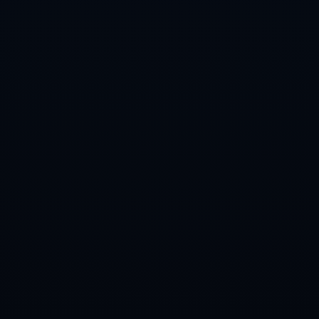
致力于提供最新的科技创新资讯，关注人工智能、机器学习、大数据、
5G及区块链等前沿技术，结合行业案例分析与专家见解，为企业提供技
术升级、数字化转型和智能化发展的解决方案，推动业务快速成长与升
级。
友情链接
栏目导航
友情链接
关于我们
服务优势
团队介绍
问题答疑
新闻资讯