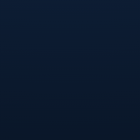
奥尔莫的惊艳表现 西班牙新
星崛起
相比凯恩的稳健，奥尔莫的发挥则更显惊艳。作为西班牙队
的中场核心，他在本届欧洲杯中展现了超乎年龄的成熟。奥
尔莫的
3粒进球
中，有两球来自禁区外的远射，这充分体现
了他的技术能力和自信心。此外，他在比赛中的
传球视野
和
突破能力
也为西班牙队的进攻注入了活力。
在对阵某强队的比赛中，奥尔莫的一次精彩突破后远射破
门，不仅帮助球队扳平比分，也彻底点燃了现场球迷的热
情。这样的表现让人们对这位年轻球员的未来充满期待，同
时也让他与凯恩并列
欧洲杯射手榜
榜首。
射手榜背后的战术与团队支持
射手榜上的每一位球员，背后都离不开团队的支持和战术的
配合。凯恩的进球离不开英格兰队中场球员的精准传球，而
奥尔莫的发挥则得益于西班牙队整体的控球战术。两人的成
功不仅是个人能力的体现，更是团队协作的结果。