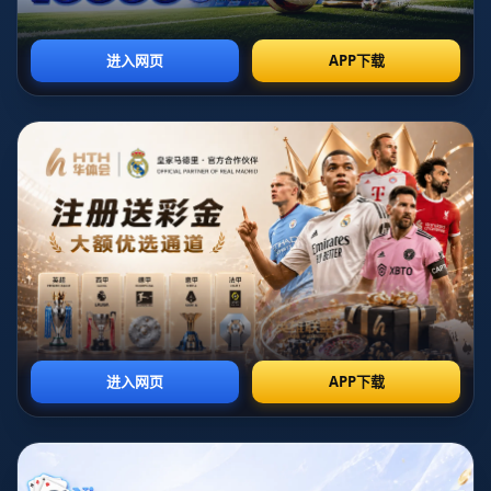
在2024欧洲杯的最新射手榜上，凯恩和奥尔莫的名字无疑
是最耀眼的。哈里·凯恩作为英格兰队的灵魂人物，凭借其
精准的射门和出色的定位球能力，已经在小组赛和淘汰赛中
贡献了
3粒进球
。尤其是在对阵强敌的一场比赛中，凯恩利
用一次点球机会冷静破门，展现了
大场面球员
的风范。而西
班牙的奥尔莫则以其灵动的跑位和细腻的技术，同样打进
3
球
，成为球队进攻端不可或缺的一环。他的突破和远射能力
让对手防不胜防。