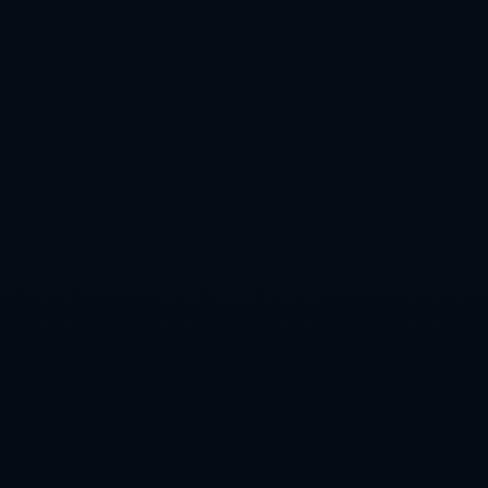
联系我们
029-7043715
邮箱:
admin@hdydq.cn