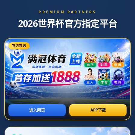
admin@hdydq.cn
029-7043715
立即咨询
新闻资讯
网站首页
新闻资讯