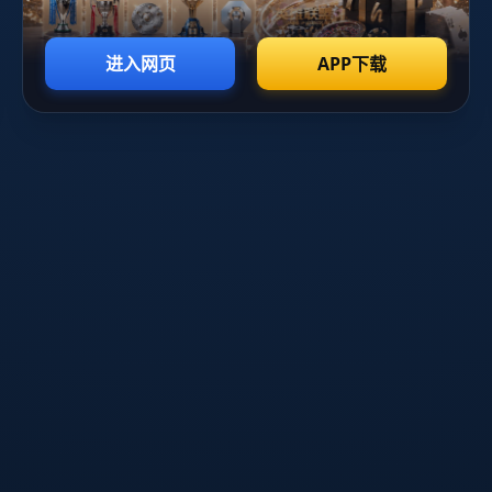
里昂的对决总是充满看点。随着法国杯决赛的临近，这场焦点之战不仅关乎冠
渴望重夺法国杯冠军，而里昂则希望通过这场比赛证明自己的竞争力。本文
赛比分做出预测，为球迷带来一场赛前深度解读。