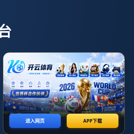
立即咨询
势
团队介绍
问题答疑
新闻咨询
联系我们