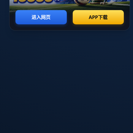
在法国足球的舞台上，巴黎圣日耳曼（PSG）与
荣誉，更是一场实力与历史的较量。巴黎圣日耳曼
从历史交战记录入手，分析双方实力对比，并对决