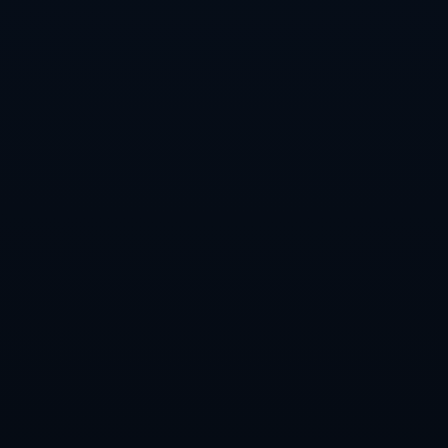
重夺冠军的重要一步。球迷们不妨拭目以待，看看巴黎能否如愿捧杯，还是