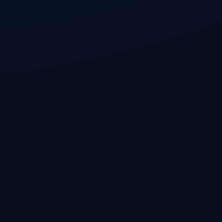
成
巴
中
增
的
击