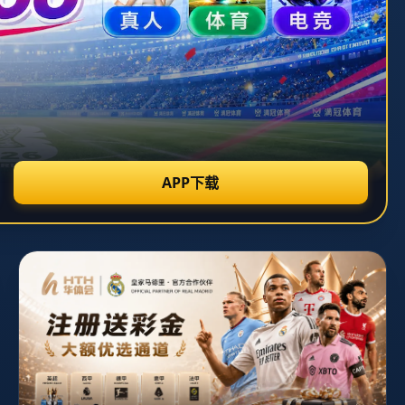
，历史对决解析与比分预测，巴黎志在夺
 巴黎希望重夺法国杯冠军